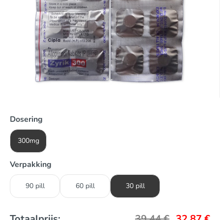
Dosering
300mg
Verpakking
90 pill
60 pill
30 pill
Totaalprijs:
39,44
€
32,87
€