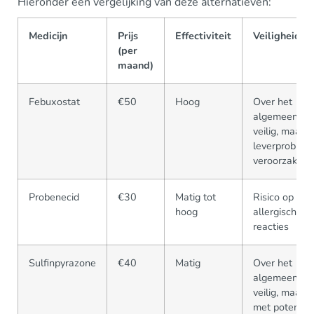
Hieronder een vergelijking van deze alternatieven:
Medicijn
Prijs
Effectiviteit
Veiligheid
(per
maand)
Febuxostat
€50
Hoog
Over het
algemeen
veilig, maar 
leverproblem
veroorzaken
Probenecid
€30
Matig tot
Risico op
hoog
allergische
reacties
Sulfinpyrazone
€40
Matig
Over het
algemeen
veilig, maar
met potentië