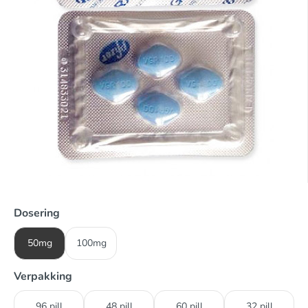
Dosering
50mg
100mg
Verpakking
96 pill
48 pill
60 pill
32 pill