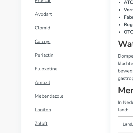
Proscar
ATC
Vor
Avodart
Fab
Regi
Clomid
OTC 
Wat
Colcrys
Periactin
Domper
klacht
Fluoxetine
bewegi
gastro
Amoxil
Mer
Mebendazole
In Ned
Loniten
land:
Zoloft
Land