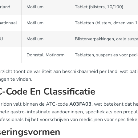
rland
Motilium
Tablet (blisters, 10/100)
nationaal
Motilium
Tabletten (blisters, dozen van 
EU
Motilium
Blisterverpakkingen, orale susp
Domstal, Motinorm
Tabletten, suspensies voor pedi
rzicht toont de variëteit aan beschikbaarheid per land, wat pat
ngen te vinden.
-Code En Classificatie
idon valt binnen de ATC-code
A03FA03
, wat betekent dat he
nele gastro-intestinale aandoeningen, specifiek als een propulsi
fessionals bij het voorschrijven van medicijnen voor specifiek
eringsvormen