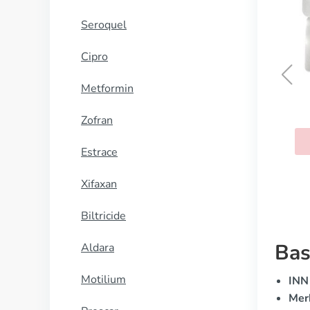
Seroquel
Cipro
Metformin
Nexium
Zofran
KOOP NU
Estrace
Xifaxan
Biltricide
Bas
Aldara
Motilium
INN
Mer