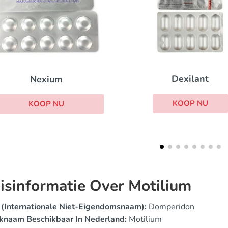
Pepcid
Dexilant
KOOP NU
KOOP NU
isinformatie Over Motilium
 (Internationale Niet-Eigendomsnaam):
Domperidon
knaam Beschikbaar In Nederland:
Motilium