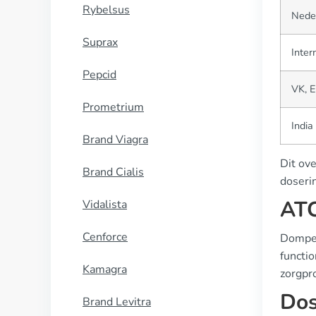
Rybelsus
Nede
Suprax
Inter
Pepcid
VK, 
Prometrium
India
Brand Viagra
Dit ove
Brand Cialis
doseri
ATC
Vidalista
Cenforce
Domper
functio
Kamagra
zorgpro
Dos
Brand Levitra