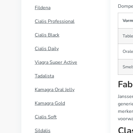
Domper
Fildena
Vor
Cialis Professional
Cialis Black
Table
Cialis Daily
Oral
Viagra Super Active
Smelt
Tadalista
Fab
Kamagra Oral Jelly
Jansse
Kamagra Gold
generi
merken 
Cialis Soft
voorwa
Cla
Sildalis