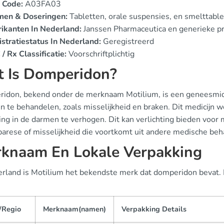
 Code:
A03FA03
men & Doseringen:
Tabletten, orale suspensies, en smelttabl
rikanten In Nederland:
Janssen Pharmaceutica en generieke p
stratiestatus In Nederland:
Geregistreerd
/ Rx Classificatie:
Voorschriftplichtig
 Is Domperidon?
idon, bekend onder de merknaam Motilium, is een geneesmidd
en te behandelen, zoals misselijkheid en braken. Dit medicijn 
ng in de darmen te verhogen. Dit kan verlichting bieden voor 
parese of misselijkheid die voortkomt uit andere medische be
knaam En Lokale Verpakking
erland is Motilium het bekendste merk dat domperidon bevat. 
/Regio
Merknaam(namen)
Verpakking Details