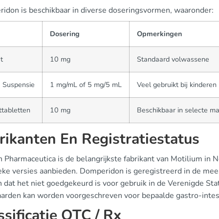
idon is beschikbaar in diverse doseringsvormen, waaronder:
m
Dosering
Opmerkingen
t
10 mg
Standaard volwassene
e Suspensie
1 mg/mL of 5 mg/5 mL
Veel gebruikt bij kinderen
tabletten
10 mg
Beschikbaar in selecte m
rikanten En Registratiestatus
n Pharmaceutica is de belangrijkste fabrikant van Motilium in 
eke versies aanbieden. Domperidon is geregistreerd in de mees
dat het niet goedgekeurd is voor gebruik in de Verenigde Stat
arden kan worden voorgeschreven voor bepaalde gastro-intes
ssificatie OTC / Rx