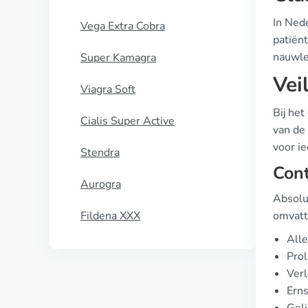
In Nede
Vega Extra Cobra
patiënt
nauwle
Super Kamagra
Vei
Viagra Soft
Bij het
Cialis Super Active
van de 
voor ie
Stendra
Cont
Aurogra
Absolut
Fildena XXX
omvatt
Alle
Prol
Verl
Erns