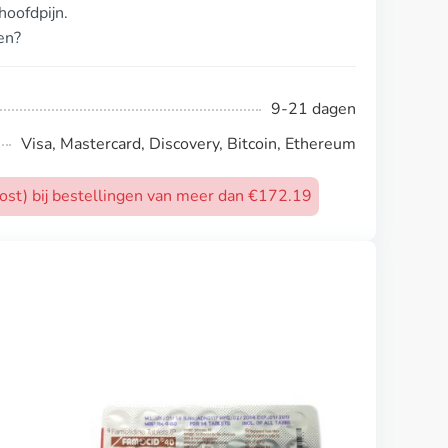
oofdpijn.
en?
9-21 dagen
Visa, Mastercard, Discovery, Bitcoin, Ethereum
post) bij bestellingen van meer dan €172.19