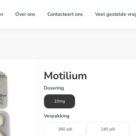
ën
Over ons
Contacteert ons
Veel gestelde vra
Motilium
Dosering
10mg
Verpakking
360 pill
240 pill