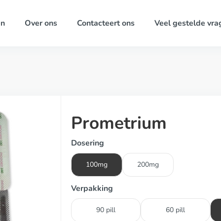
ën
Over ons
Contacteert ons
Veel gestelde vra
Prometrium
Dosering
100mg
200mg
Verpakking
90 pill
60 pill