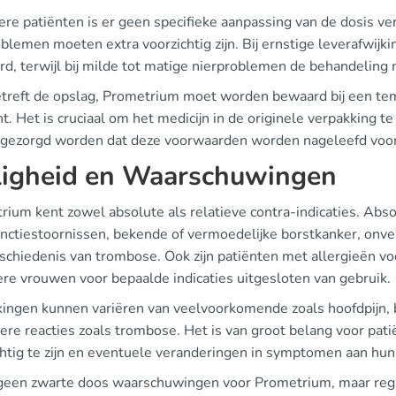
ere patiënten is er geen specifieke aanpassing van de dosis ver
blemen moeten extra voorzichtig zijn. Bij ernstige leverafwij
erd, terwijl bij milde tot matige nierproblemen de behandeling
treft de opslag, Prometrium moet worden bewaard bij een tem
t. Het is cruciaal om het medicijn in de originele verpakking te
 gezorgd worden dat deze voorwaarden worden nageleefd voor de
ligheid en Waarschuwingen
rium kent zowel absolute als relatieve contra-indicaties. Abso
unctiestoornissen, bekende of vermoedelijke borstkanker, onv
schiedenis van trombose. Ook zijn patiënten met allergieën voo
re vrouwen voor bepaalde indicaties uitgesloten van gebruik.
kingen kunnen variëren van veelvoorkomende zoals hoofdpijn, b
gere reacties zoals trombose. Het is van groot belang voor pat
chtig te zijn en eventuele veranderingen in symptomen aan hun
n geen zwarte doos waarschuwingen voor Prometrium, maar regul