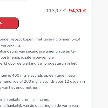
113,17
€
94,31
€
EN
onder recept kopen, met levering binnen 5–14
 verpakking.
ehandeling van secundaire amenorroe en ter
j postmenopauzale vrouwen die
rkt door de werking van progesteron in het
rium is 400 mg ’s avonds op een lege maag
amenorroe of 200 mg ’s avonds voor 12 dagen in
g van het endometrium.
.
innen enkele uren na inname.
, afhankelijk van de dosering en de vorm van