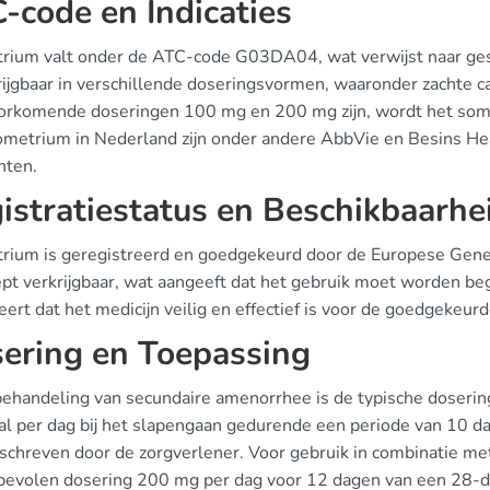
-code en Indicaties
rium valt onder de ATC-code G03DA04, wat verwijst naar ges
krijgbaar in verschillende doseringsvormen, waaronder zachte 
orkomende doseringen 100 mg en 200 mg zijn, wordt het soms
ometrium in Nederland zijn onder andere AbbVie en Besins He
nten.
istratiestatus en Beschikbaarhe
rium is geregistreerd en goedgekeurd door de Europese Genee
ept verkrijgbaar, wat aangeeft dat het gebruik moet worden be
ert dat het medicijn veilig en effectief is voor de goedgekeurde
ering en Toepassing
 behandeling van secundaire amenorrhee is de typische doser
l per dag bij het slapengaan gedurende een periode van 10 da
schreven door de zorgverlener. Voor gebruik in combinatie m
bevolen dosering 200 mg per dag voor 12 dagen van een 28-d