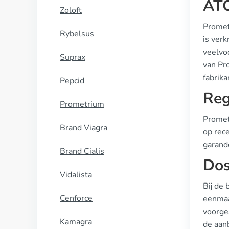
ATC
Zoloft
Promet
Rybelsus
is ver
veelvo
Suprax
van Pr
fabrika
Pepcid
Reg
Prometrium
Promet
Brand Viagra
op rec
garande
Brand Cialis
Dos
Vidalista
Bij de
Cenforce
eenmaa
voorge
Kamagra
de aan