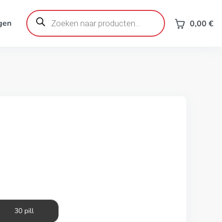
Producten
zoeken
gen
0,00
€
30 pill