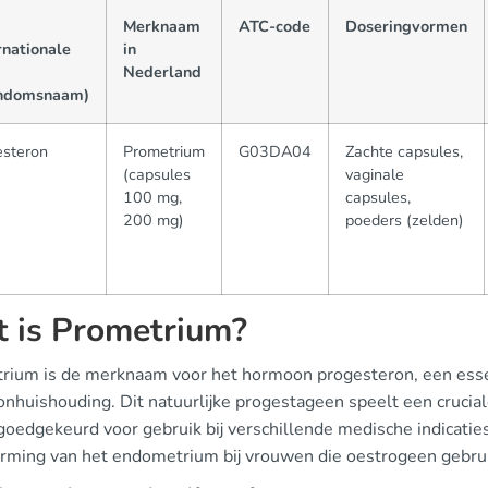
Merknaam
ATC-code
Doseringvormen
rnationale
in
Nederland
ndomsnaam)
esteron
Prometrium
G03DA04
Zachte capsules,
(capsules
vaginale
100 mg,
capsules,
200 mg)
poeders (zelden)
 is Prometrium?
rium is de merknaam voor het hormoon progesteron, een esse
nhuishouding. Dit natuurlijke progestageen speelt een crucial
 goedgekeurd voor gebruik bij verschillende medische indicati
rming van het endometrium bij vrouwen die oestrogeen gebru