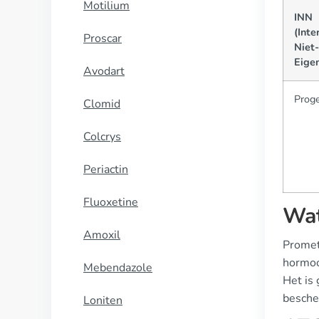
Motilium
INN
(Inte
Proscar
Niet-
Eige
Avodart
Prog
Clomid
Colcrys
Periactin
Fluoxetine
Wat
Amoxil
Promet
hormoo
Mebendazole
Het is
besche
Loniten