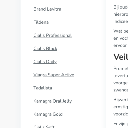
Bij oud
Brand Levitra
nierpro
indice
Fildena
Wat be
Cialis Professional
en voch
ervoor
Cialis Black
Vei
Cialis Daily
Promet
Viagra Super Active
leverf
voorge
Tadalista
zwange
Bijwer
Kamagra Oral Jelly
ernsti
voorzi
Kamagra Gold
Er zij
Cialis Soft