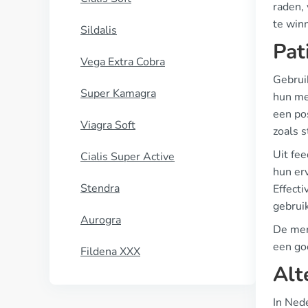
raden, 
te win
Sildalis
Pat
Vega Extra Cobra
Gebrui
Super Kamagra
hun me
een po
Viagra Soft
zoals 
Uit fe
Cialis Super Active
hun er
Stendra
Effect
gebrui
Aurogra
De men
een go
Fildena XXX
Alt
In Ned