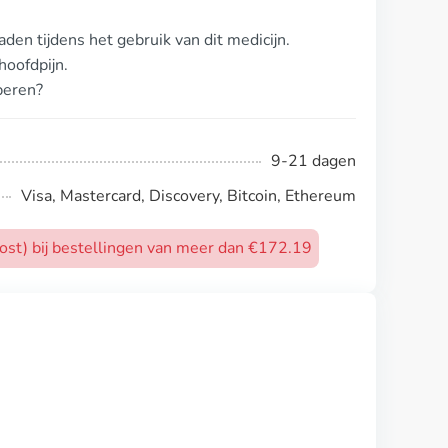
en tijdens het gebruik van dit medicijn.
oofdpijn.
beren?
9-21 dagen
Visa, Mastercard, Discovery, Bitcoin, Ethereum
post) bij bestellingen van meer dan €172.19