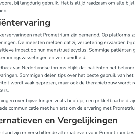
vooral bij langdurig gebruik. Het is altijd raadzaam om alle bijsl
nen.
iëntervaring
kerservaringen met Prometrium zijn gemengd. Op platforms zo
ningen. De meesten melden dat zij verbetering ervaarden bij
sitieve impact op hun menstruatiecyclus. Sommige patiënten g
stemmingswisselingen en vermoeidheid.
edback van Nederlandse forums blijkt dat patiënten het belangr
varingen. Sommigen delen tips over het beste gebruik van het
iviteit wordt vaak geprezen, maar ook de therapietrouw wordt 
kers.
ingen over bijwerkingen zoals hoofdpijn en prikkelbaarheid zi
ede communicatie met hun arts om de ervaring met Prometriu
ernatieven en Vergelijkingen
erland zijn er verschillende alternatieven voor Prometrium be