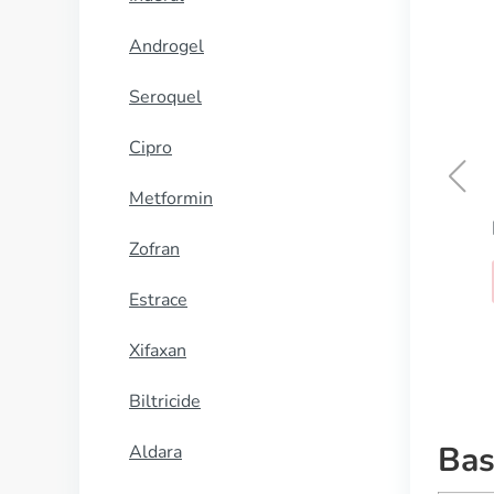
Androgel
Seroquel
Cipro
Metformin
Medroxyprogesterone
Zofran
KOOP NU
Estrace
Xifaxan
Biltricide
Bas
Aldara