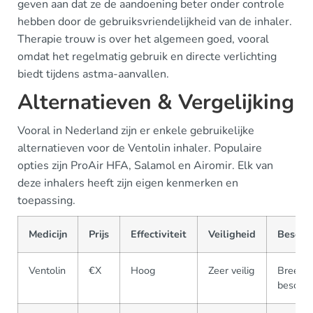
geven aan dat ze de aandoening beter onder controle
hebben door de gebruiksvriendelijkheid van de inhaler.
Therapie trouw is over het algemeen goed, vooral
omdat het regelmatig gebruik en directe verlichting
biedt tijdens astma-aanvallen.
Alternatieven & Vergelijking
Vooral in Nederland zijn er enkele gebruikelijke
alternatieven voor de Ventolin inhaler. Populaire
opties zijn ProAir HFA, Salamol en Airomir. Elk van
deze inhalers heeft zijn eigen kenmerken en
toepassing.
Medicijn
Prijs
Effectiviteit
Veiligheid
Beschi
Ventolin
€X
Hoog
Zeer veilig
Breed
beschik