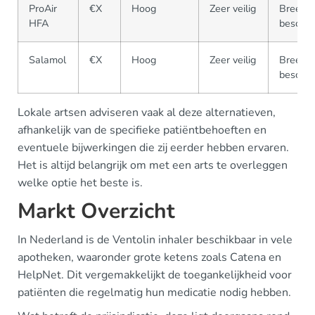
ProAir
€X
Hoog
Zeer veilig
Breed
HFA
beschik
Salamol
€X
Hoog
Zeer veilig
Breed
beschik
Lokale artsen adviseren vaak al deze alternatieven,
afhankelijk van de specifieke patiëntbehoeften en
eventuele bijwerkingen die zij eerder hebben ervaren.
Het is altijd belangrijk om met een arts te overleggen
welke optie het beste is.
Markt Overzicht
In Nederland is de Ventolin inhaler beschikbaar in vele
apotheken, waaronder grote ketens zoals Catena en
HelpNet. Dit vergemakkelijkt de toegankelijkheid voor
patiënten die regelmatig hun medicatie nodig hebben.