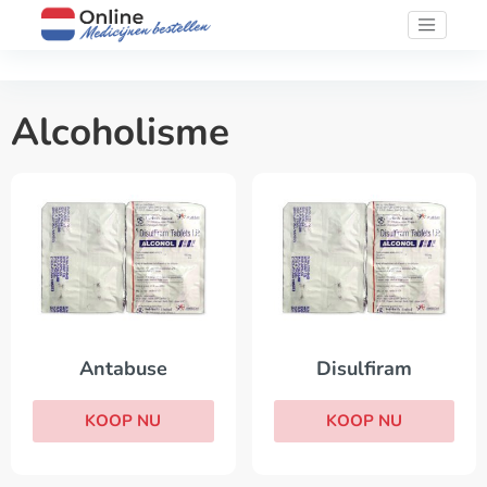
Alcoholisme
Antabuse
Disulfiram
KOOP NU
KOOP NU