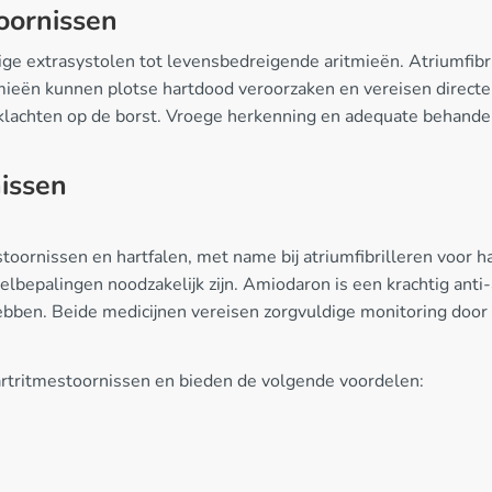
oornissen
ige extrasystolen tot levensbedreigende aritmieën. Atriumfib
aritmieën kunnen plotse hartdood veroorzaken en vereisen dire
nklachten op de borst. Vroege herkenning en adequate behandel
nissen
toornissen en hartfalen, met name bij atriumfibrilleren voor h
epalingen noodzakelijk zijn. Amiodaron is een krachtig anti-ar
ebben. Beide medicijnen vereisen zorgvuldige monitoring door
artritmestoornissen en bieden de volgende voordelen: