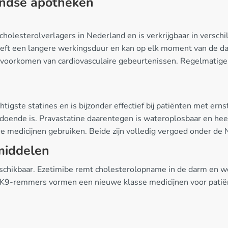
andse apotheken
olesterolverlagers in Nederland en is verkrijgbaar in verschi
eft een langere werkingsduur en kan op elk moment van de da
t voorkomen van cardiovasculaire gebeurtenissen. Regelmatige
igste statines en is bijzonder effectief bij patiënten met ern
doende is. Pravastatine daarentegen is wateroplosbaar en he
e medicijnen gebruiken. Beide zijn volledig vergoed onder de 
middelen
eschikbaar. Ezetimibe remt cholesterolopname in de darm en w
PCSK9-remmers vormen een nieuwe klasse medicijnen voor pati