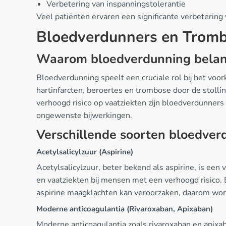
Verbetering van inspanningstolerantie
Veel patiënten ervaren een significante verbetering
Bloedverdunners en Tromb
Waarom bloedverdunning belang
Bloedverdunning speelt een cruciale rol bij het voo
hartinfarcten, beroertes en trombose door de stoll
verhoogd risico op vaatziekten zijn bloedverdunners
ongewenste bijwerkingen.
Verschillende soorten bloedver
Acetylsalicylzuur (Aspirine)
Acetylsalicylzuur, beter bekend als aspirine, is ee
en vaatziekten bij mensen met een verhoogd risico. 
aspirine maagklachten kan veroorzaken, daarom wo
Moderne anticoagulantia (Rivaroxaban, Apixaban)
Moderne anticoagulantia zoals rivaroxaban en apix