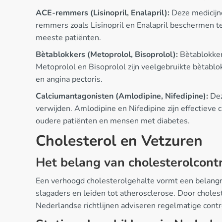
ACE-remmers (Lisinopril, Enalapril):
Deze medicijn
remmers zoals Lisinopril en Enalapril beschermen te
meeste patiënten.
Bètablokkers (Metoprolol, Bisoprolol):
Bètablokker
Metoprolol en Bisoprolol zijn veelgebruikte bètablok
en angina pectoris.
Calciumantagonisten (Amlodipine, Nifedipine):
Dez
verwijden. Amlodipine en Nifedipine zijn effectieve
oudere patiënten en mensen met diabetes.
Cholesterol en Vetzuren
Het belang van cholesterolcont
Een verhoogd cholesterolgehalte vormt een belangrij
slagaders en leiden tot atherosclerose. Door cholest
Nederlandse richtlijnen adviseren regelmatige contro