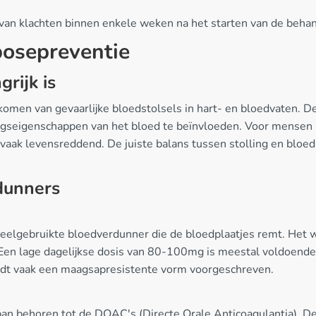
 van klachten binnen enkele weken na het starten van de behan
osepreventie
rijk is
rkomen van gevaarlijke bloedstolsels in hart- en bloedvaten. D
ingseigenschappen van het bloed te beïnvloeden. Voor mensen
 vaak levensreddend. De juiste balans tussen stolling en bloe
dunners
n veelgebruikte bloedverdunner die de bloedplaatjes remt. Het 
Een lage dagelijkse dosis van 80-100mg is meestal voldoende v
rdt vaak een maagsapresistente vorm voorgeschreven.
aban behoren tot de DOAC's (Directe Orale Anticoagulantia). 