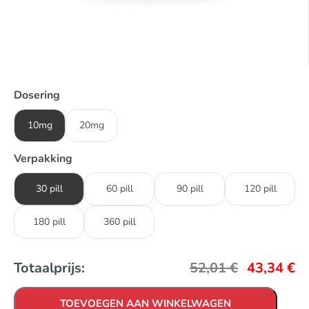
Dosering
10mg
20mg
Verpakking
30 pill
60 pill
90 pill
120 pill
180 pill
360 pill
Totaalprijs:
52,01
€
43,34
€
TOEVOEGEN AAN WINKELWAGEN