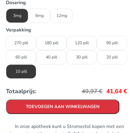
Dosering
3mg
6mg
12mg
Verpakking
270 pill
180 pill
120 pill
90 pill
60 pill
40 pill
30 pill
20 pill
10 pill
Totaalprijs:
49,97
€
41,64
€
TOEVOEGEN AAN WINKELWAGEN
In onze apotheek kunt u Stromectol kopen met een