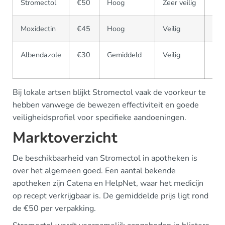
Stromectol
€50
Hoog
Zeer veilig
Apo
Moxidectin
€45
Hoog
Veilig
Bep
Albendazole
€30
Gemiddeld
Veilig
Bre
bes
Bij lokale artsen blijkt Stromectol vaak de voorkeur te
hebben vanwege de bewezen effectiviteit en goede
veiligheidsprofiel voor specifieke aandoeningen.
Marktoverzicht
De beschikbaarheid van Stromectol in apotheken is
over het algemeen goed. Een aantal bekende
apotheken zijn Catena en HelpNet, waar het medicijn
op recept verkrijgbaar is. De gemiddelde prijs ligt rond
de €50 per verpakking.