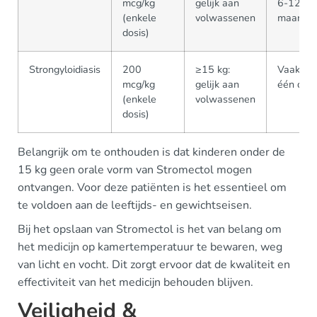
mcg/kg
gelijk aan
6-12
(enkele
volwassenen
maande
dosis)
Strongyloidiasis
200
≥15 kg:
Vaak sle
mcg/kg
gelijk aan
één dosi
(enkele
volwassenen
dosis)
Belangrijk om te onthouden is dat kinderen onder de
15 kg geen orale vorm van Stromectol mogen
ontvangen. Voor deze patiënten is het essentieel om
te voldoen aan de leeftijds- en gewichtseisen.
Bij het opslaan van Stromectol is het van belang om
het medicijn op kamertemperatuur te bewaren, weg
van licht en vocht. Dit zorgt ervoor dat de kwaliteit en
effectiviteit van het medicijn behouden blijven.
Veiligheid &