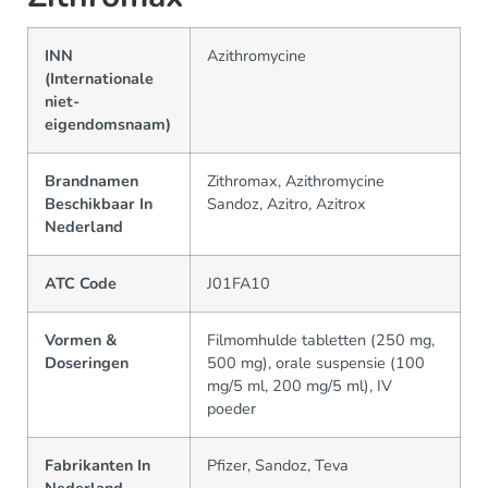
INN
Azithromycine
(Internationale
niet-
eigendomsnaam)
Brandnamen
Zithromax, Azithromycine
Beschikbaar In
Sandoz, Azitro, Azitrox
Nederland
ATC Code
J01FA10
Vormen &
Filmomhulde tabletten (250 mg,
Doseringen
500 mg), orale suspensie (100
mg/5 ml, 200 mg/5 ml), IV
poeder
Fabrikanten In
Pfizer, Sandoz, Teva
Nederland