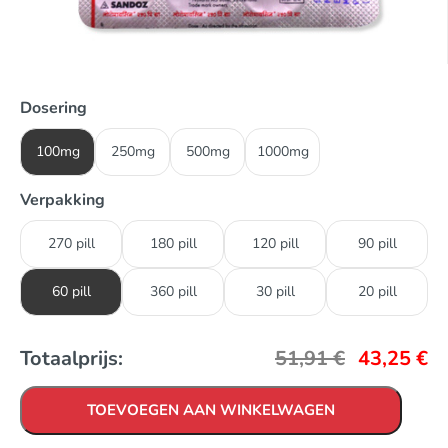
Dosering
100mg
250mg
500mg
1000mg
Verpakking
270 pill
180 pill
120 pill
90 pill
60 pill
360 pill
30 pill
20 pill
Totaalprijs:
51,91
€
43,25
€
TOEVOEGEN AAN WINKELWAGEN