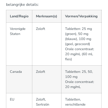
belangrijke details:
Land/Regio
Merknaam(s)
Vormen/Verpakking
F
Verenigde
Zoloft
Tabletten: 25 mg
P
Staten
(groen), 50 mg
v
(blauw), 100 mg
(geel, gescoord)
Orale concentraat:
20 mg/mL (60 mL
fles)
Canada
Zoloft
Tabletten: 25, 50,
P
100 mg
Orale concentraat:
20 mg/mL
EU
Zoloft,
Tabletten,
P
Sertralin
verschillende
g