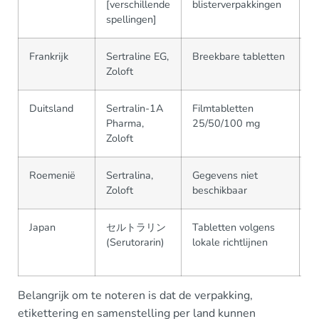
[verschillende
blisterverpakkingen
spellingen]
Frankrijk
Sertraline EG,
Breekbare tabletten
G
Zoloft
P
Duitsland
Sertralin-1A
Filmtabletten
M
Pharma,
25/50/100 mg
Zoloft
Roemenië
Sertralina,
Gegevens niet
Pf
Zoloft
beschikbaar
g
Japan
セルトラリン
Tabletten volgens
V
(Serutorarin)
lokale richtlijnen
f
b
Belangrijk om te noteren is dat de verpakking,
etikettering en samenstelling per land kunnen