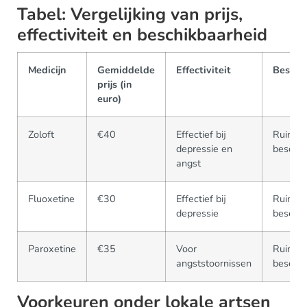
Tabel: Vergelijking van prijs,
effectiviteit en beschikbaarheid
Medicijn
Gemiddelde
Effectiviteit
Beschi
prijs (in
euro)
Zoloft
€40
Effectief bij
Ruim
depressie en
beschik
angst
Fluoxetine
€30
Effectief bij
Ruim
depressie
beschik
Paroxetine
€35
Voor
Ruim
angststoornissen
beschik
Voorkeuren onder lokale artsen