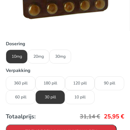
Dosering
10mg
20mg
30mg
Verpakking
360 pill
180 pill
120 pill
90 pill
60 pill
30 pill
10 pill
Totaalprijs:
31,14
€
25,95
€