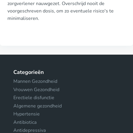
zorgverlener nauwgezet. Overschrijd nooit de
voorgeschreven dosis, om zo eventuele risico's te
minimaliseren.
Categorieën
Mannen Gezondheid
Vrouwen Gezondheid
Erectiele disfunctie
Algemene gezondheid
Hypertensie
Antibiotica
Antidepressiva