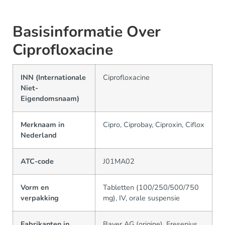
Basisinformatie Over
Ciprofloxacine
INN (Internationale
Ciprofloxacine
Niet-
Eigendomsnaam)
Merknaam in
Cipro, Ciprobay, Ciproxin, Ciflox
Nederland
ATC-code
J01MA02
Vorm en
Tabletten (100/250/500/750
verpakking
mg), IV, orale suspensie
Fabrikanten in
Bayer AG (origine), Fresenius