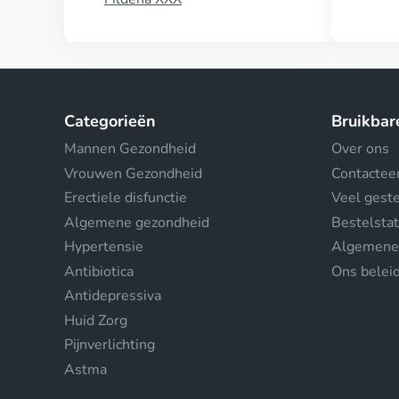
Categorieën
Bruikbar
Mannen Gezondheid
Over ons
Vrouwen Gezondheid
Contactee
Erectiele disfunctie
Veel gest
Algemene gezondheid
Bestelsta
Hypertensie
Algemene
Antibiotica
Ons belei
Antidepressiva
Huid Zorg
Pijnverlichting
Astma