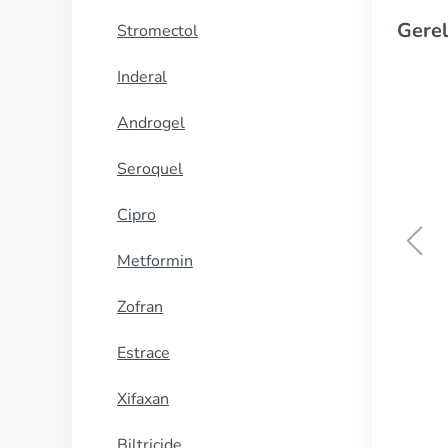
Gerel
Stromectol
Inderal
Androgel
Seroquel
Cipro
Metformin
Cialis Black
Zofran
KOOP NU
Estrace
Xifaxan
Biltricide