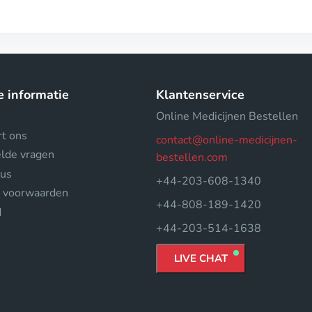
e informatie
Klantenservice
Online Medicijnen Bestellen
rt ons
contact@online-medicijnen-
elde vragen
bestellen.com
tus
+44-203-608-1340
 voorwaarden
+44-808-189-1420
d
+44-203-514-1638
LIVE CHAT