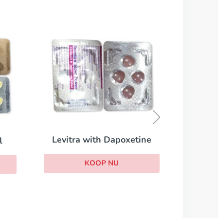
Cialis Super Active
KOOP NU
itra with Dapoxetine
KOOP NU