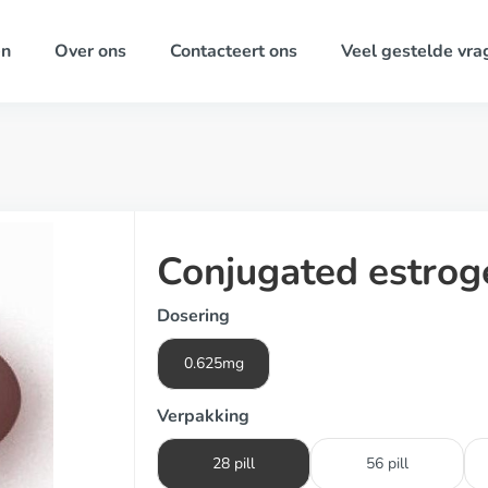
ën
Over ons
Contacteert ons
Veel gestelde vra
Conjugated estrog
Dosering
0.625mg
Verpakking
28 pill
56 pill