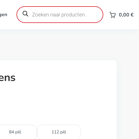
Producten
zoeken
gen
0,00
€
ens
84 pill
112 pill