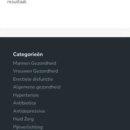
resultaat.
Categorieën
Mannen Gezondheid
Vrouwen Gezondheid
Erectiele disfunctie
Algemene gezondheid
Hypertensie
Antibiotica
Antidepressiva
Huid Zorg
Pijnverlichting