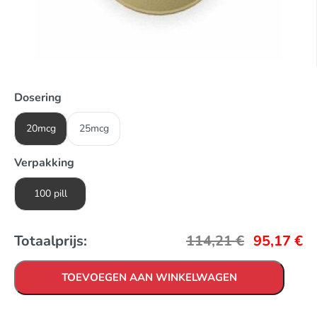
Dosering
20mcg
25mcg
Verpakking
100 pill
Totaalprijs:
114,21
€
95,17
€
TOEVOEGEN AAN WINKELWAGEN