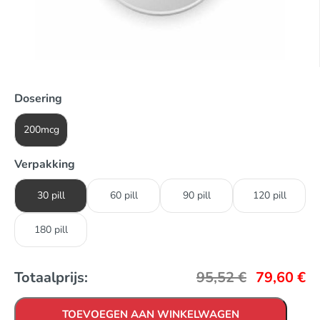
Dosering
200mcg
Verpakking
30 pill
60 pill
90 pill
120 pill
180 pill
Totaalprijs:
95,52
€
79,60
€
TOEVOEGEN AAN WINKELWAGEN