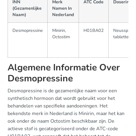
INN
Merk
ATC Code
Doserings
(Gezamenlijke
Namen In
Naam)
Nederland
Desmopressine
Minirin,
H01BA02
Neusspray,
Octostim
tabletten, i
Algemene Informatie Over
Desmopressine
Desmopressine is de gezamenlijke naam voor een
synthetisch hormoon dat wordt gebruikt voor het
behandelen van specifieke aandoeningen. Het
bekendste merk in Nederland is Minirin, maar het kan
ook onder de naam Octostim beschikbaar zijn. De
actieve stof is gecategoriseerd onder de ATC-code