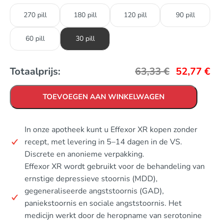
270 pill
180 pill
120 pill
90 pill
60 pill
30 pill
Totaalprijs:
63,33
€
52,77
€
TOEVOEGEN AAN WINKELWAGEN
In onze apotheek kunt u Effexor XR kopen zonder
recept, met levering in 5–14 dagen in de VS.
Discrete en anonieme verpakking.
Effexor XR wordt gebruikt voor de behandeling van
ernstige depressieve stoornis (MDD),
gegeneraliseerde angststoornis (GAD),
paniekstoornis en sociale angststoornis. Het
medicijn werkt door de heropname van serotonine