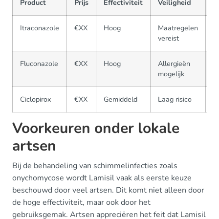
Product
Prijs
Effectiviteit
Veiligheid
B
Itraconazole
€XX
Hoog
Maatregelen
A
vereist
Fluconazole
€XX
Hoog
Allergieën
A
mogelijk
Ciclopirox
€XX
Gemiddeld
Laag risico
A
Voorkeuren onder lokale
artsen
Bij de behandeling van schimmelinfecties zoals
onychomycose wordt Lamisil vaak als eerste keuze
beschouwd door veel artsen. Dit komt niet alleen door
de hoge effectiviteit, maar ook door het
gebruiksgemak. Artsen appreciëren het feit dat Lamisil