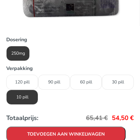
Dosering
250mg
Verpakking
120 pill
90 pill
60 pill
30 pill
10 pill
Totaalprijs:
65,41
€
54,50
€
TOEVOEGEN AAN WINKELWAGEN