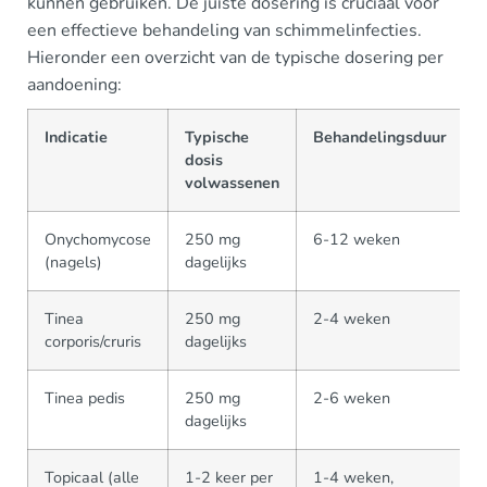
kunnen gebruiken. De juiste dosering is cruciaal voor
een effectieve behandeling van schimmelinfecties.
Hieronder een overzicht van de typische dosering per
aandoening:
Indicatie
Typische
Behandelingsduur
dosis
volwassenen
Onychomycose
250 mg
6-12 weken
(nagels)
dagelijks
Tinea
250 mg
2-4 weken
corporis/cruris
dagelijks
Tinea pedis
250 mg
2-6 weken
dagelijks
Topicaal (alle
1-2 keer per
1-4 weken,