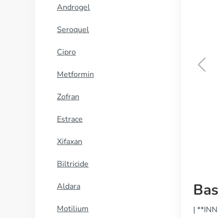
Androgel
Seroquel
Cipro
Metformin
Indocin
Zofran
KOOP NU
Estrace
Xifaxan
Biltricide
Bas
Aldara
Motilium
| **INN