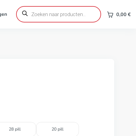
Producten
zoeken
gen
0,00
€
28 pill
20 pill