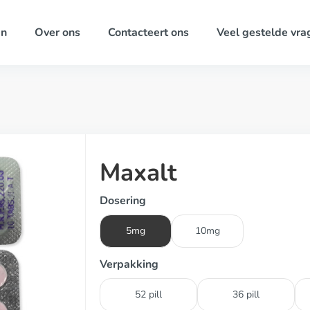
ën
Over ons
Contacteert ons
Veel gestelde vra
Maxalt
Dosering
5mg
10mg
Verpakking
52 pill
36 pill