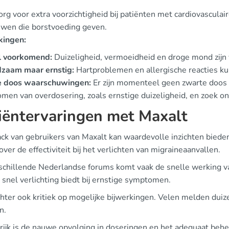
org voor extra voorzichtigheid bij patiënten met cardiovascula
wen die borstvoeding geven.
kingen:
l voorkomend:
Duizeligheid, vermoeidheid en droge mond zijn
dzaam maar ernstig:
Hartproblemen en allergische reacties k
 doos waarschuwingen:
Er zijn momenteel geen zwarte doos
men van overdosering, zoals ernstige duizeligheid, en zoek on
iëntervaringen met Maxalt
ck van gebruikers van Maxalt kan waardevolle inzichten bieden
over de effectiviteit bij het verlichten van migraineaanvallen.
schillende Nederlandse forums komt vaak de snelle werking v
 snel verlichting biedt bij ernstige symptomen.
chter ook kritiek op mogelijke bijwerkingen. Velen melden dui
n.
rijk is de nauwe opvolging in doseringen en het adequaat beher