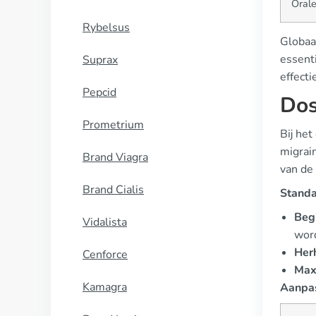
Orale
Rybelsus
Globaal
essenti
Suprax
effect
Pepcid
Dos
Prometrium
Bij het
migrain
Brand Viagra
van de
Brand Cialis
Standa
Begi
Vidalista
word
Her
Cenforce
Maxi
Kamagra
Aanpas