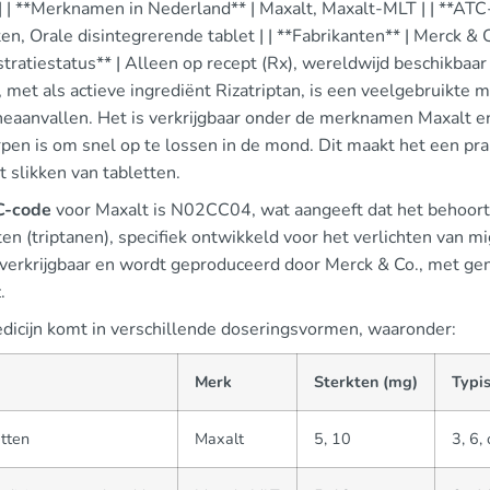
-| | **Merknamen in Nederland** | Maxalt, Maxalt-MLT | | **AT
en, Orale disintegrerende tablet | | **Fabrikanten** | Merck & 
tratiestatus** | Alleen op recept (Rx), wereldwijd beschikbaar 
 met als actieve ingrediënt Rizatriptan, is een veelgebruikte 
neaanvallen. Het is verkrijgbaar onder de merknamen Maxalt e
pen is om snel op te lossen in de mond. Dit maakt het een pra
 slikken van tabletten.
C-code
voor Maxalt is N02CC04, wat aangeeft dat het behoort 
en (triptanen), specifiek ontwikkeld voor het verlichten van m
 verkrijgbaar en wordt geproduceerd door Merck & Co., met ge
.
dicijn komt in verschillende doseringsvormen, waaronder:
m
Merk
Sterkten (mg)
Typi
tten
Maxalt
5, 10
3, 6,