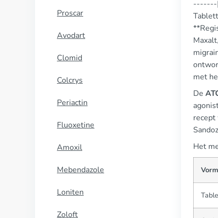
------
Proscar
Tablett
**Regis
Avodart
Maxalt,
migrai
Clomid
ontwor
met het
Colcrys
De
AT
Periactin
agonist
recept
Fluoxetine
Sandoz
Het me
Amoxil
Mebendazole
Vor
Loniten
Table
Zoloft