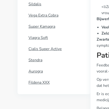
Sildalis
<liZ
vrou
Vega Extra Cobra
Bijwer
Super Kamagra
Vee
Zel
Viagra Soft
Zwarte
sympto
Cialis Super Active
Pat
Stendra
Feedba
Aurogra
vooral 
Op ver
Fildena XXX
dat het
Er is e
medicij
Belang