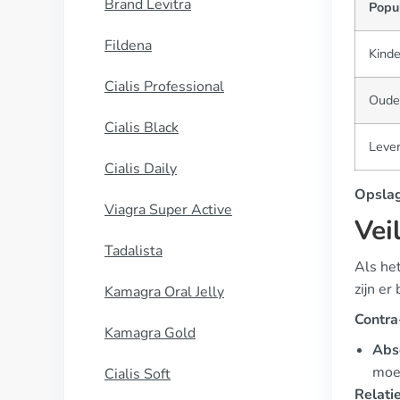
Brand Levitra
Popu
Fildena
Kinde
Cialis Professional
Oude
Cialis Black
Leve
Cialis Daily
Opslag
Viagra Super Active
Vei
Tadalista
Als het
zijn e
Kamagra Oral Jelly
Contra-
Kamagra Gold
Abs
moe
Cialis Soft
Relatie