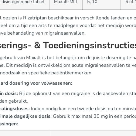
 disintegrerende tablet
Maxalt-MLT
5, 10
6 of 
 gezien is Rizatriptan beschikbaar in verschillende landen en
eel om altijd een arts te raadplegen voordat het medicijn word
ieve behandeling van migraineaanvallen.
erings- & Toedieningsinstructie
 gebruik van Maxalt is het belangrijk om de juiste dosering te
e. Dit medicijn is ontwikkeld om acute migraineaanvallen te ve
 noodzaak en specifieke patiëntkenmerken.
ard dosering voor volwassenen:
n dosis:
Bij de opkomst van een migraine is de aanbevolen st
en gebruikt.
halingsdoses:
Indien nodig kan een tweede dosis na ten mins
male dagelijkse dosis:
Gebruik maximaal 30 mg in een period
singen: