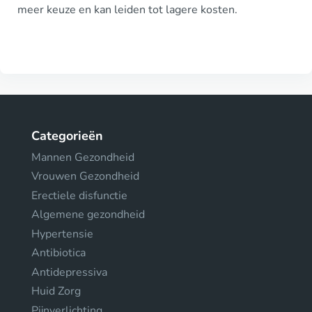
meer keuze en kan leiden tot lagere kosten.
Categorieën
Mannen Gezondheid
Vrouwen Gezondheid
Erectiele disfunctie
Algemene gezondheid
Hypertensie
Antibiotica
Antidepressiva
Huid Zorg
Pijnverlichting