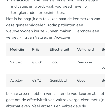
Famciclovir:
Eveneens effectief voor soortgelijke
indicaties en wordt vaak voorgeschreven bij
terugkerende herpesinfecties.
Het is belangrijk om te kijken naar de kenmerken van
deze geneesmiddelen, zodat patiënten een
weloverwogen keuze kunnen maken. Hieronder een
vergelijking van Valtrex en Acyclovir:
Medicijn
Prijs
Effectiviteit
Veiligheid
Besch
Valtrex
€X,XX
Hoog
Zeer goed
Onmid
besch
Acyclovir
€Y,YZ
Gemiddeld
Goed
Besch
Lokale artsen hebben verschillende voorkeuren als het
gaat om de effectiviteit van Valtrex vergeleken met zijn
alternatieven. Veel artsen zien Valtrex als de