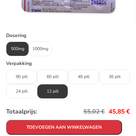
Dosering
500mg
1000mg
Verpakking
90 pill
60 pill
48 pill
36 pill
24 pill
12 pill
Totaalprijs:
55,02
€
45,85
€
TOEVOEGEN AAN WINKELWAGEN