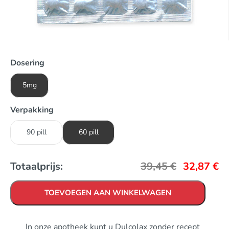
Dosering
5mg
Verpakking
90 pill
60 pill
Totaalprijs:
39,45
€
32,87
€
TOEVOEGEN AAN WINKELWAGEN
In onze apotheek kunt u Dulcolax zonder recept