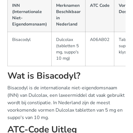
INN
Merknamen
ATC Code
Vorme
(Internationale
Beschikbaar
Doseri
Niet-
in
Eigendomsnaam)
Nederland
Bisacodyl
Dulcolax
A06AB02
Tablett
(tabletten 5
suppo's
mg, suppo's
klysma
10 mg)
Wat is Bisacodyl?
Bisacodyl is de internationale niet-eigendomsnaam
(INN) van Dulcolax, een laxeermiddel dat vaak gebruikt
wordt bij constipatie. In Nederland zijn de meest
voorkomende vormen Dulcolax tabletten van 5 mg en
suppo's van 10 mg.
ATC-Code Uitleg