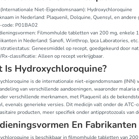
(Internationale Niet-Eigendomsnaam): Hydroxychloroquine
naam in Nederland: Plaquenil, Dolquine, Quensyl, en andere
-code: P01BA02
dieningsvormen: Filmomhulde tabletten van 200 mg, enkele 1
ikanten in Nederland: Sanofi, Winthrop, Ipca Laboratories, etc.
stratiestatus: Geneesmiddel op recept, goedgekeurd door nati
Rx-classificatie: Alleen op recept verkrijgbaar.
 Is Hydroxychloroquine?
ychloroquine is de internationale niet-eigendomsnaam (INN) 
andeling van verschillende aandoeningen, waaronder malaria 
nder verschillende merknamen, met Plaquenil als de bekendst
l, evenals generieke versies. Dit medicijn valt onder de ATC
rasitaire producten, meer specifiek onder antipprotozoals van 
dieningsvormen En Fabrikanten
ychloroquine is beschikbaar in filmomhulde tabletten van 2