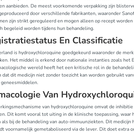
ten aanbieden. De meest voorkomende verpakking zijn blisterve
geproduceerd door verschillende fabrikanten, waaronder Sanof
nen zijn strikt gereguleerd en mogen alleen op recept worden 
h begeleid worden tijdens hun behandeling.
istratiestatus En Classificatie
erland is hydroxychloroquine goedgekeurd waaronder de merkna
ken. Het middel is erkend door nationale instanties zoals he
acologische wereld heeft het een kritische rol in de behandelin
 dat dit medicijn niet zonder toezicht kan worden gebruikt va
 geneesmiddelen.
macologie Van Hydroxychloroqu
rkingsmechanisme van hydroxychloroquine omvat de inhibitie
en. Dit komt vooral tot uiting in de klinische toepassing, wa
a als bij de behandeling van auto-immuunziekten. Dit medicijn
dt voornamelijk gemetaboliseerd via de lever. Dit doet extra 