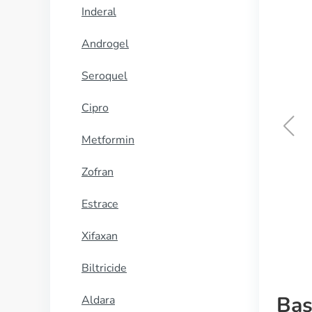
Inderal
Androgel
Seroquel
Cipro
Metformin
Aciclovir
Zofran
KOOP NU
Estrace
Xifaxan
Biltricide
Bas
Aldara