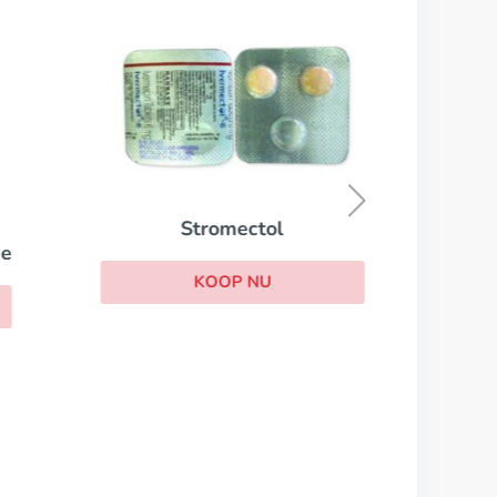
Stromectol
ne
KOOP NU