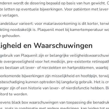
inderen wordt de dosering bepaald op basis van hun gewicht. 
 te letten op eventuele bijwerkingen. Voor patiënten met lever
e verlagen.
ndelduur varieert: voor malariavoorkoming is dit korter, terw
eling noodzakelijk is. Plaquenil moet bij kamertemperatuur w
 gehouden.
ligheid en Waarschuwingen
 gebruik van Plaquenil zijn er belangrijke veiligheidswaarsch
 overgevoeligheid voor het medicijn, pre-existente retinopathi
ies bestaan uit lever- of nierziekten en hartproblemen, waarbij
oorkomende bijwerkingen zijn misselijkheid en hoofdpijn, terwi
sbeschadiging kunnen optreden bij langdurig gebruik. Het is cruc
nger zijn of een historie van lever- of nierdisfunctie hebben. B
tord te worden.
n tevens black box waarschuwingen van toepassing die benadruk
es, zoals in combinatie met andere medicijnen, kan leiden tot e