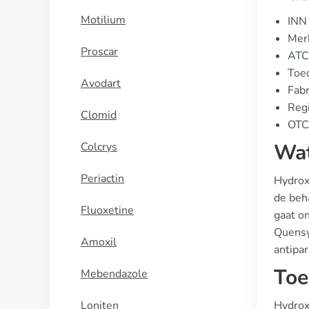
Motilium
INN 
Merk
Proscar
ATC
Toe
Avodart
Fabr
Regi
Clomid
OTC/
Wat
Colcrys
Periactin
Hydrox
de beh
Fluoxetine
gaat o
Quensy
Amoxil
antipa
Toe
Mebendazole
Loniten
Hydrox