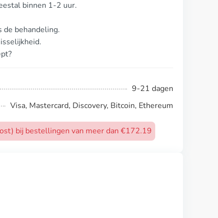
eestal binnen 1-2 uur.
ns de behandeling.
sselijkheid.
ept?
9-21 dagen
Visa, Mastercard, Discovery, Bitcoin, Ethereum
post) bij bestellingen van meer dan €172.19