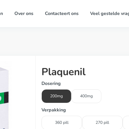
ën
Over ons
Contacteert ons
Veel gestelde vra
Plaquenil
Dosering
200mg
400mg
Verpakking
360 pill
270 pill