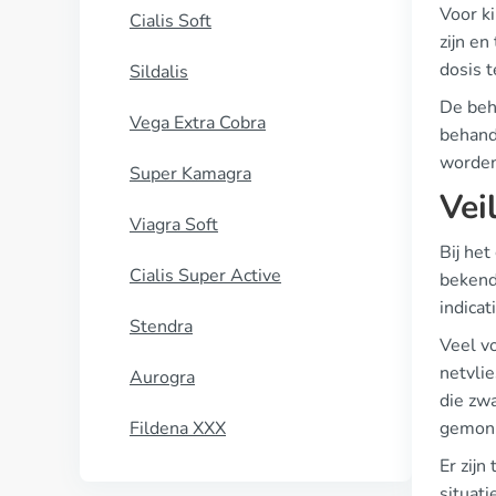
Voor k
Cialis Soft
zijn en
dosis t
Sildalis
De beha
Vega Extra Cobra
behand
worden
Super Kamagra
Vei
Viagra Soft
Bij het
Cialis Super Active
bekende
indicat
Stendra
Veel v
netvlie
Aurogra
die zwa
Fildena XXX
gemoni
Er zij
situati