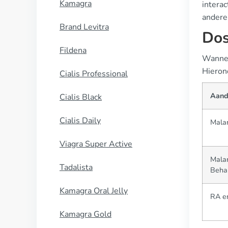
Kamagra
interac
andere
Brand Levitra
Dos
Fildena
Wanneer
Hieron
Cialis Professional
Aand
Cialis Black
Cialis Daily
Mala
Viagra Super Active
Malar
Tadalista
Beha
Kamagra Oral Jelly
RA e
Kamagra Gold