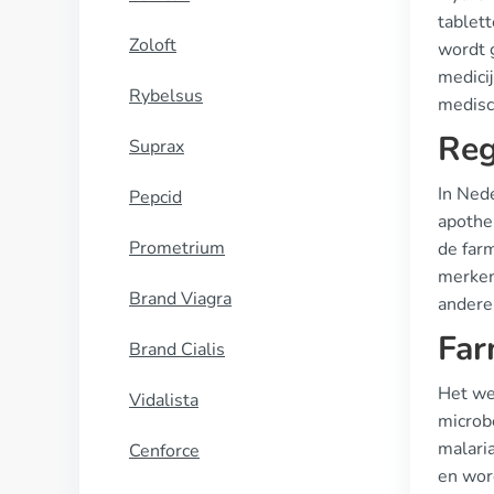
tablet
Zoloft
wordt 
medicij
Rybelsus
medisc
Reg
Suprax
In Ned
Pepcid
apothe
Prometrium
de farm
merken
Brand Viagra
andere
Far
Brand Cialis
Het we
Vidalista
microb
malari
Cenforce
en wor