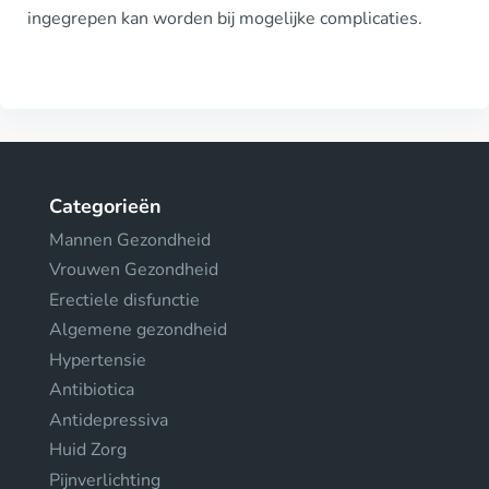
ingegrepen kan worden bij mogelijke complicaties.
Categorieën
Mannen Gezondheid
Vrouwen Gezondheid
Erectiele disfunctie
Algemene gezondheid
Hypertensie
Antibiotica
Antidepressiva
Huid Zorg
Pijnverlichting