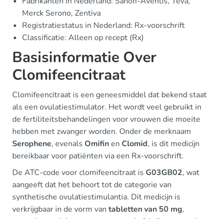
Fabrikanten in Nederland: Sanofi-Aventis, Teva,
Merck Serono, Zentiva
Registratiestatus in Nederland: Rx-voorschrift
Classificatie: Alleen op recept (Rx)
Basisinformatie Over
Clomifeencitraat
Clomifeencitraat is een geneesmiddel dat bekend staat
als een ovulatiestimulator. Het wordt veel gebruikt in
de fertiliteitsbehandelingen voor vrouwen die moeite
hebben met zwanger worden. Onder de merknaam
Serophene
, evenals
Omifin
en
Clomid
, is dit medicijn
bereikbaar voor patiënten via een Rx-voorschrift.
De ATC-code voor clomifeencitraat is
G03GB02
, wat
aangeeft dat het behoort tot de categorie van
synthetische ovulatiestimulantia. Dit medicijn is
verkrijgbaar in de vorm van
tabletten van 50 mg
,