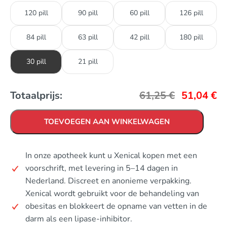
120 pill
90 pill
60 pill
126 pill
84 pill
63 pill
42 pill
180 pill
30 pill
21 pill
Totaalprijs:
61,25
€
51,04
€
TOEVOEGEN AAN WINKELWAGEN
In onze apotheek kunt u Xenical kopen met een
voorschrift, met levering in 5–14 dagen in
Nederland. Discreet en anonieme verpakking.
Xenical wordt gebruikt voor de behandeling van
obesitas en blokkeert de opname van vetten in de
darm als een lipase-inhibitor.