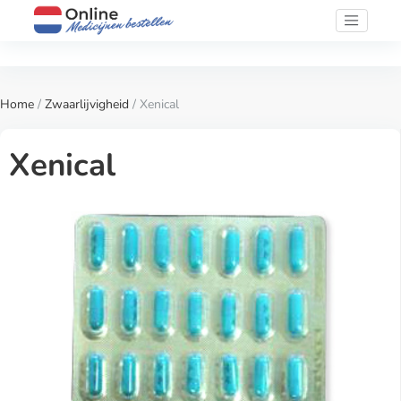
Home
/
Zwaarlijvigheid
/ Xenical
Xenical